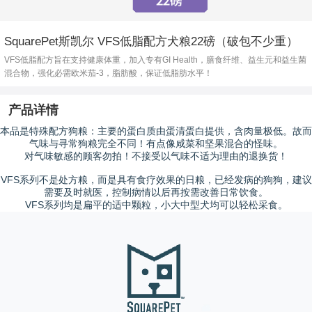
SquarePet斯凯尔 VFS低脂配方犬粮22磅（破包不少重）
VFS低脂配方旨在支持健康体重，加入专有GI Health，膳食纤维、益生元和益生菌
混合物，强化必需欧米茄-3，脂肪酸，保证低脂肪水平！
产品详情
本品是特殊配方狗粮：主要的蛋白质由蛋清蛋白提供，含肉量极低。故而
气味与寻常狗粮完全不同！有点像咸菜和坚果混合的怪味。
对气味敏感的顾客勿拍！不接受以气味不适为理由的退换货！
VFS系列不是处方粮，而是具有食疗效果的日粮，已经发病的狗狗，建议
需要及时就医，控制病情以后再按需改善日常饮食。
VFS系列均是扁平的适中颗粒，小大中型犬均可以轻松采食。